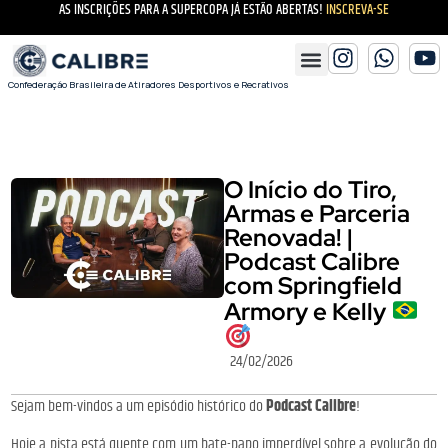
AS INSCRIÇÕES PARA A SUPERCOPA JÁ ESTÃO ABERTAS!
INSCREVA-SE
Confederação Brasileira de Atiradores Desportivos e Recrativos
O Início do Tiro,
Armas e Parceria
Renovada! |
Podcast Calibre
com Springfield
Armory e Kelly
24/02/2026
Sejam bem-vindos a um episódio histórico do
Podcast Calibre
!
Hoje a pista está quente com um bate-papo imperdível sobre a evolução do