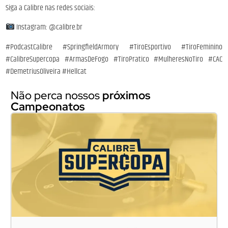
Siga a Calibre nas redes sociais:
Instagram: @calibre.br
#PodcastCalibre #SpringfieldArmory #TiroEsportivo #TiroFeminino
#CalibreSupercopa #ArmasDeFogo #TiroPratico #MulheresNoTiro #CAC
#DemetriusOliveira #Hellcat
Não perca nossos
próximos
Campeonatos