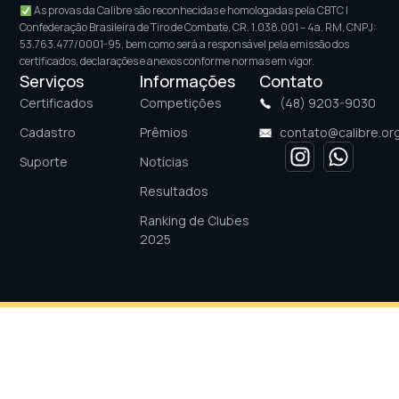
As provas da Calibre são reconhecidas e homologadas pela CBTC |
Confederação Brasileira de Tiro de Combate, CR. 1.038.001 – 4a. RM, CNPJ:
53.763.477/0001-95, bem como será a responsável pela emissão dos
certificados, declarações e anexos conforme normas em vigor.
Serviços
Informações
Contato
Certificados
Competições
(48) 9203-9030
Cadastro
Prêmios
contato@calibre.org
Suporte
Notícias
Resultados
Ranking de Clubes
2025