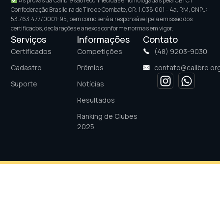
As provas da Calibre são reconhecidas e homologadas pela CBTC |
Confederação Brasileira de Tiro de Combate, CR. 1.038.001 – 4a. RM, CNPJ:
53.763.477/0001-95, bem como será a responsável pela emissão dos
certificados, declarações e anexos conforme normas em vigor.
Serviços
Informações
Contato
Certificados
Competições
(48) 9203-9030
Cadastro
Prêmios
contato@calibre.org
Suporte
Notícias
Resultados
Ranking de Clubes
2025