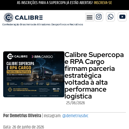
AS INSCRIÇÕES PARA A SUPERCOPA JÁ ESTÃO ABERTAS!
INSCREVA-SE
Confederação Brasileira de Atiradores Desportivos e Recrativos
Calibre Supercopa
e RPA Cargo
firmam parceria
estratégica
voltada à alta
performance
logística
25/06/2026
Por Demetrius Oliveira
| Instagram:
@demetriusdvc
Data: 26 de junho de 2026